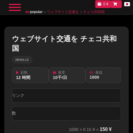
0 ¥
mr
popular
ウェブサイト交通を
チェコ共和国
ウェブサイト交通を チェコ共和
国
idnes.cz
起動
速度
最低
1000
12 時間
10千/日
リンク
数
150
¥
1000
×
0.15
¥ =