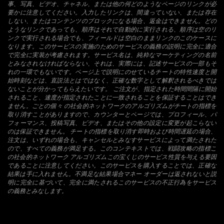
事、写真、ビデオ、チャネル、または他の何どのようなページのリンクが必
要かに注意してください。入力したリンクは、間違っていない、または存在
しない、またはコンテンツのブロックになる場合、返金はできません。どの
ようなリンクであっても、順序はそれで自動的に実行される、順序は空のリ
ンクで実行される場合でも、フィールドは空白のままリンクのこのケースに
なります。このサービスの実施のためのサービスの義務の説明に完全に適合
で完全に実装が考慮されます。サービス名は、純粋なマーケティングの名前
とみなされなければならない、それは、実際には、記述サービスの一部もそ
れの一環でもないです。ページ上で説明にのせているチートの特性速度と開
始時刻などは、直説法とはではなく、正確な数字として解釈されるべきでは
ないことが分かってもらえたいです。 ご注文が、指定された時間間隔に開始
されること、速度が指定されたことに一致されることを保証することはでき
ません。ごとの個々 の社会的ネットワークのアルゴリズムがチートの指標を
取り消すことがありますので、カウンターとページでは、プロフィール、パ
フォーマンス、投稿写真、ビデオ、またはその他の設定に変更が起こらない
のは保証できません。 チートの指標を取り消す即時および時間遅延の場合、
注文は、いずれの場合も、キャンセルとみなすサービスによって満たされた
ので、すべての義務が満足する。このコンテキストでは、戦闘攻略の指標こ
の社会的ネットワーク アルゴリズムこの宝くじのサービス性質を与える要因
であることに注意してください。このサービスを購入することでは、正確な
結果は手に入れません。不満足な結果場合マネー オーダーは返されないと説
明に完全に基づいて、完全に満たされるこのサービスの不正行為をサービス
の義務とみなします。