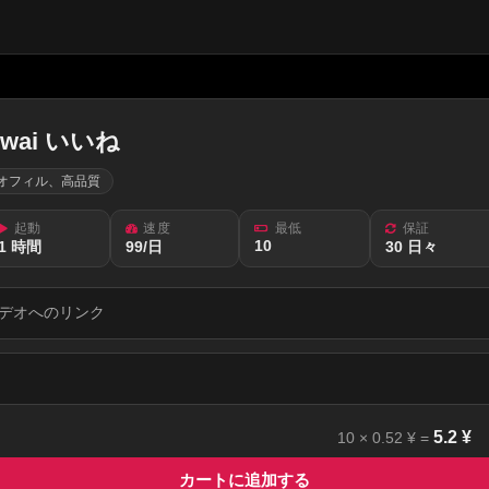
wai いいね
オフィル、高品質
起動
速度
最低
保証
10
1 時間
99/日
30 日々
デオへのリンク
5.2
¥
10
×
0.52
¥ =
カートに追加する