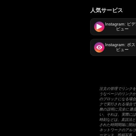
人気サービス
Instagram: ビ
ビュー
Instagram: ポ
ビュー
注文の管理でリンク
うなページのリンク
のブロックになる場
クで実行される場合
務の説明に完全に適
い、それは、実際に
時刻などは、直説法と
された時間間隔に開始
ネットワークのアル
ーマンス、投稿写真、