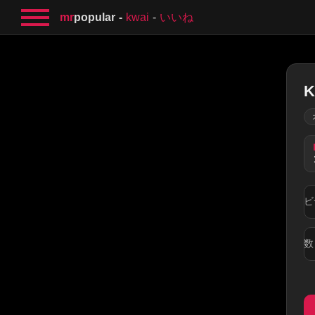
mr
popular
kwai
いいね
K
ビ
数