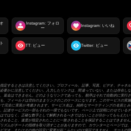
デオ
Instagram: フォロ
Instagram: いいね
ー
スト
TT: ビュー
Twitter: ビュー
を指定するときは注意してください。プロフィール、記事、写真、ビデオ、チャネル
が必要かに注意してください。入力したリンクは、間違っていない、または存在しな
合、返金はできません。どのようなリンクであっても、順序はそれで自動的に実行さ
でも、フィールドは空白のままリンクのこのケースになります。このサービスの実施
合で完全に実装が考慮されます。サービス名は、純粋なマーケティングの名前とみ
は、記述サービスの一部もそれの一環でもないです。ページ上で説明にのせているチ
はではなく、正確な数字として解釈されるべきではないことが分かってもらえたい
されること、速度が指定されたことに一致されることを保証することはできません
ゴリズムがチートの指標を取り消すことがありますので、カウンターとページでは、
ビデオ、またはその他の設定に変更が起こらないのは保証できません。 チートの