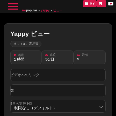
0 ¥
mr
popular
yappy
ビュー
Yappy ビュー
オフィル、高品質
起動
速度
最低
5
1 時間
50/日
ビデオへのリンク
数
1日の実行上限