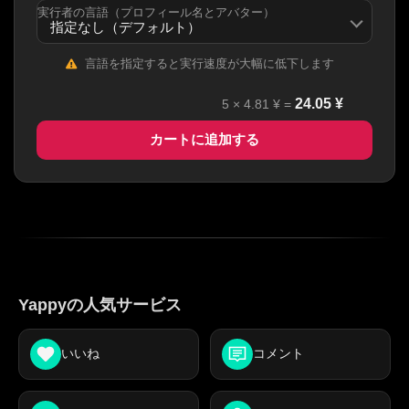
実行者の言語（プロフィール名とアバター）
言語を指定すると実行速度が大幅に低下します
24.05
¥
5
×
4.81
¥ =
カートに追加する
Yappyの人気サービス
いいね
コメント