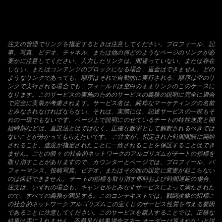
注文の管理でリンクを指定するときは注意してください。プロフィール、記
事、写真、ビデオ、チャネル、または他の何どのようなページのリンクが必
要かに注意してください。入力したリンクは、間違っていない、または存在
しない、またはコンテンツのブロックになる場合、返金はできません。どの
ようなリンクであっても、順序はそれで自動的に実行される、順序は空のリ
ンクで実行される場合でも、フィールドは空白のままリンクのこのケースに
なります。このサービスの実施のためのサービスの義務の説明に完全に適合
で完全に実装が考慮されます。サービス名は、純粋なマーケティングの名前
とみなされなければならない、それは、実際には、記述サービスの一部もそ
れの一環でもないです。ページ上で説明にのせているチートの特性速度と開
始時刻などは、直説法とはではなく、正確な数字として解釈されるべきでは
ないことが分かってもらえたいです。 ご注文が、指定された時間間隔に開始
されること、速度が指定されたことに一致されることを保証することはでき
ません。ごとの個々 の社会的ネットワークのアルゴリズムがチートの指標を
取り消すことがありますので、カウンターとページでは、プロフィール、パ
フォーマンス、投稿写真、ビデオ、またはその他の設定に変更が起こらない
のは保証できません。 チートの指標を取り消す即時および時間遅延の場合、
注文は、いずれの場合も、キャンセルとみなすサービスによって満たされた
ので、すべての義務が満足する。このコンテキストでは、戦闘攻略の指標こ
の社会的ネットワーク アルゴリズムこの宝くじのサービス性質を与える要因
であることに注意してください。このサービスを購入することでは、正確な
結果は手に入れません。不満足な結果場合マネー オーダーは返されないと説