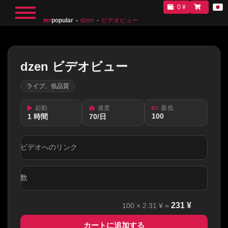
0 ¥
mr
popular
dzen
ビデオビュー
dzen ビデオビュー
ライブ、低品質
起動
速度
最低
100
1 時間
70/日
ビデオへのリンク
数
231
¥
100
×
2.31
¥ =
カートに追加する