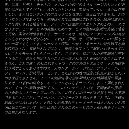
事、写真、ビデオ、チャネル、または他の何どのようなページのリンクが必
要かに注意してください。入力したリンクは、間違っていない、または存在
しない、またはコンテンツのブロックになる場合、返金はできません。どの
ようなリンクであっても、順序はそれで自動的に実行される、順序は空のリ
ンクで実行される場合でも、フィールドは空白のままリンクのこのケースに
なります。このサービスの実施のためのサービスの義務の説明に完全に適合
で完全に実装が考慮されます。サービス名は、純粋なマーケティングの名前
とみなされなければならない、それは、実際には、記述サービスの一部もそ
れの一環でもないです。ページ上で説明にのせているチートの特性速度と開
始時刻などは、直説法とはではなく、正確な数字として解釈されるべきでは
ないことが分かってもらえたいです。 ご注文が、指定された時間間隔に開始
されること、速度が指定されたことに一致されることを保証することはでき
ません。ごとの個々 の社会的ネットワークのアルゴリズムがチートの指標を
取り消すことがありますので、カウンターとページでは、プロフィール、パ
フォーマンス、投稿写真、ビデオ、またはその他の設定に変更が起こらない
のは保証できません。 チートの指標を取り消す即時および時間遅延の場合、
注文は、いずれの場合も、キャンセルとみなすサービスによって満たされた
ので、すべての義務が満足する。このコンテキストでは、戦闘攻略の指標こ
の社会的ネットワーク アルゴリズムこの宝くじのサービス性質を与える要因
であることに注意してください。このサービスを購入することでは、正確な
結果は手に入れません。不満足な結果場合マネー オーダーは返されないと説
明に完全に基づいて、完全に満たされるこのサービスの不正行為をサービス
の義務とみなします。