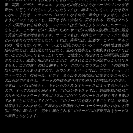
事、写真、ビデオ、チャネル、または他の何どのようなページのリンクが必
要かに注意してください。入力したリンクは、間違っていない、または存在
しない、またはコンテンツのブロックになる場合、返金はできません。どの
ようなリンクであっても、順序はそれで自動的に実行される、順序は空のリ
ンクで実行される場合でも、フィールドは空白のままリンクのこのケースに
なります。このサービスの実施のためのサービスの義務の説明に完全に適合
で完全に実装が考慮されます。サービス名は、純粋なマーケティングの名前
とみなされなければならない、それは、実際には、記述サービスの一部もそ
れの一環でもないです。ページ上で説明にのせているチートの特性速度と開
始時刻などは、直説法とはではなく、正確な数字として解釈されるべきでは
ないことが分かってもらえたいです。 ご注文が、指定された時間間隔に開始
されること、速度が指定されたことに一致されることを保証することはでき
ません。ごとの個々 の社会的ネットワークのアルゴリズムがチートの指標を
取り消すことがありますので、カウンターとページでは、プロフィール、パ
フォーマンス、投稿写真、ビデオ、またはその他の設定に変更が起こらない
のは保証できません。 チートの指標を取り消す即時および時間遅延の場合、
注文は、いずれの場合も、キャンセルとみなすサービスによって満たされた
ので、すべての義務が満足する。このコンテキストでは、戦闘攻略の指標こ
の社会的ネットワーク アルゴリズムこの宝くじのサービス性質を与える要因
であることに注意してください。このサービスを購入することでは、正確な
結果は手に入れません。不満足な結果場合マネー オーダーは返されないと説
明に完全に基づいて、完全に満たされるこのサービスの不正行為をサービス
の義務とみなします。