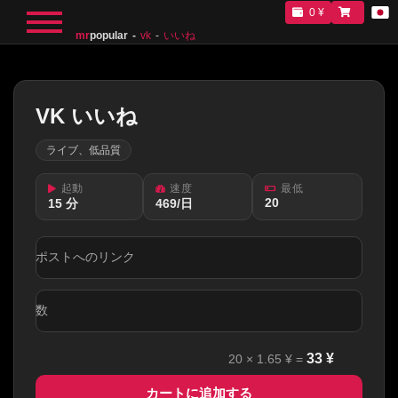
0 ¥
mr
popular
vk
いいね
VK いいね
ライブ、低品質
起動
速度
最低
20
15 分
469/日
ポストへのリンク
数
33
¥
20
×
1.65
¥ =
カートに追加する