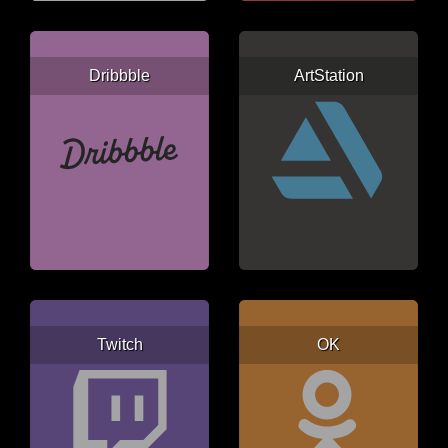
Dribbble
ArtStation
Twitch
OK