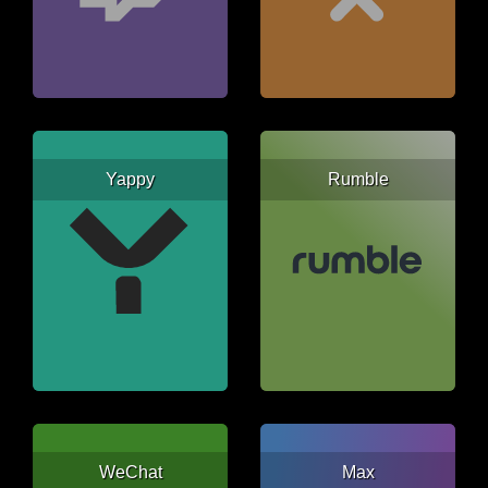
Yappy
Rumble
WeChat
Max