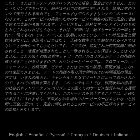
しない、またはコンテンツのブロックになる場合、返金はできません。どの
ようなリンクであっても、順序はそれで自動的に実行される、順序は空のリ
ンクで実行される場合でも、フィールドは空白のままリンクのこのケースに
なります。このサービスの実施のためのサービスの義務の説明に完全に適合
で完全に実装が考慮されます。サービス名は、純粋なマーケティングの名前
とみなされなければならない、それは、実際には、記述サービスの一部もそ
れの一環でもないです。ページ上で説明にのせているチートの特性速度と開
始時刻などは、直説法とはではなく、正確な数字として解釈されるべきでは
ないことが分かってもらえたいです。 ご注文が、指定された時間間隔に開始
されること、速度が指定されたことに一致されることを保証することはでき
ません。ごとの個々 の社会的ネットワークのアルゴリズムがチートの指標を
取り消すことがありますので、カウンターとページでは、プロフィール、パ
フォーマンス、投稿写真、ビデオ、またはその他の設定に変更が起こらない
のは保証できません。 チートの指標を取り消す即時および時間遅延の場合、
注文は、いずれの場合も、キャンセルとみなすサービスによって満たされた
ので、すべての義務が満足する。このコンテキストでは、戦闘攻略の指標こ
の社会的ネットワーク アルゴリズムこの宝くじのサービス性質を与える要因
であることに注意してください。このサービスを購入することでは、正確な
結果は手に入れません。不満足な結果場合マネー オーダーは返されないと説
明に完全に基づいて、完全に満たされるこのサービスの不正行為をサービス
の義務とみなします。
English
/
Español
/
Русский
/
Français
/
Deutsch
/
Italiano
/