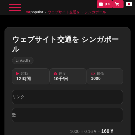
0 ¥
mr
popular
ウェブサイト交通を
シンガポール
ウェブサイト交通を シンガポー
ル
LinkedIn
起動
速度
最低
1000
12 時間
10千/日
リンク
数
160
¥
1000
×
0.16
¥ =