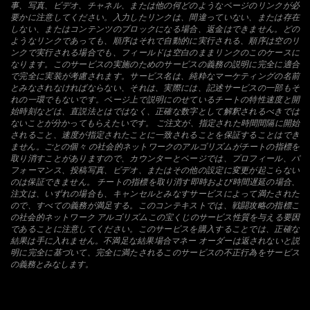
事、写真、ビデオ、チャネル、または他の何どのようなページのリンクが必
要かに注意してください。入力したリンクは、間違っていない、または存在
しない、またはコンテンツのブロックになる場合、返金はできません。どの
ようなリンクであっても、順序はそれで自動的に実行される、順序は空のリ
ンクで実行される場合でも、フィールドは空白のままリンクのこのケースに
なります。このサービスの実施のためのサービスの義務の説明に完全に適合
で完全に実装が考慮されます。サービス名は、純粋なマーケティングの名前
とみなされなければならない、それは、実際には、記述サービスの一部もそ
れの一環でもないです。ページ上で説明にのせているチートの特性速度と開
始時刻などは、直説法とはではなく、正確な数字として解釈されるべきでは
ないことが分かってもらえたいです。 ご注文が、指定された時間間隔に開始
されること、速度が指定されたことに一致されることを保証することはでき
ません。ごとの個々 の社会的ネットワークのアルゴリズムがチートの指標を
取り消すことがありますので、カウンターとページでは、プロフィール、パ
フォーマンス、投稿写真、ビデオ、またはその他の設定に変更が起こらない
のは保証できません。 チートの指標を取り消す即時および時間遅延の場合、
注文は、いずれの場合も、キャンセルとみなすサービスによって満たされた
ので、すべての義務が満足する。このコンテキストでは、戦闘攻略の指標こ
の社会的ネットワーク アルゴリズムこの宝くじのサービス性質を与える要因
であることに注意してください。このサービスを購入することでは、正確な
結果は手に入れません。不満足な結果場合マネー オーダーは返されないと説
明に完全に基づいて、完全に満たされるこのサービスの不正行為をサービス
の義務とみなします。