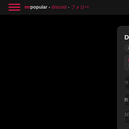
mr
popular
discord
フォロー
D
リ
数
1