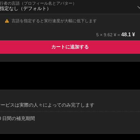
行者の言語（プロフィール名とアバター）
言語を指定すると実行速度が大幅に低下します
48.1
¥
5
×
9.62
¥ =
カートに追加する
サービスは実際の人々によってのみ完了します
0 日間の補充期間