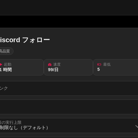
iscord フォロー
高品質
起動
速度
最低
5
1 時間
99/日
ンク
日の実行上限